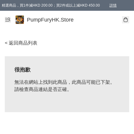
精選商品，買1件減HKD 200.00；買2件或以上減HKD 450.00
詳情
AAPE商品,會員專享9折或以上（按會員等級）AAPE products, members can enjoy 10% off
精選商品，任選買2件或以上減HKD 100.00
購物滿 HKD 800.00即享免運費優惠！（適用於 特定的送貨方式 )
詳情
PumpFuryHK.Store
< 返回商品列表
很抱歉
無法在網站上找到此商品，此商品可能已下架。
請檢查商品連結是否正確。