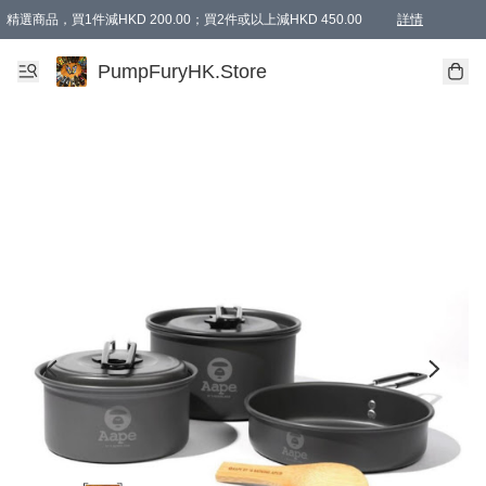
精選商品，買1件減HKD 200.00；買2件或以上減HKD 450.00
詳情
AAPE商品,會員專享9折或以上（按會員等級）AAPE products, members can enjoy 10% off
精選商品，任選買2件或以上減HKD 100.00
購物滿 HKD 800.00即享免運費優惠！（適用於 特定的送貨方式 )
詳情
PumpFuryHK.Store