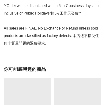
**Order will be dispatched within 5 to 7 business days, not 
inclusive of Public Holidays/預5-7工作天發貨**

All sales are FINAL. No Exchange or Refund unless sold 
products are classified as factory defects. 本店絕不接受任
何非質量問題的退貨要求.
你可能感興趣的商品