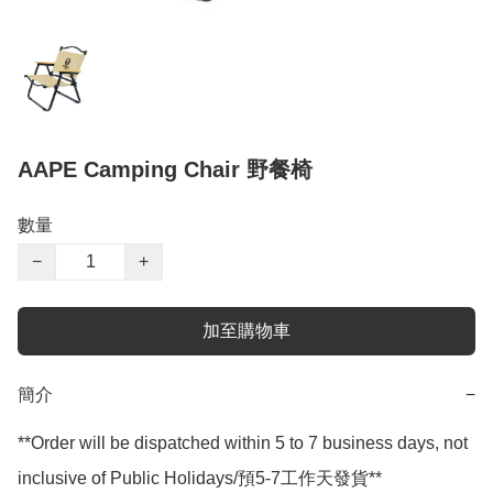
AAPE Camping Chair 野餐椅
數量
−
+
加至購物車
簡介
−
**Order will be dispatched within 5 to 7 business days, not 
inclusive of Public Holidays/預5-7工作天發貨**
