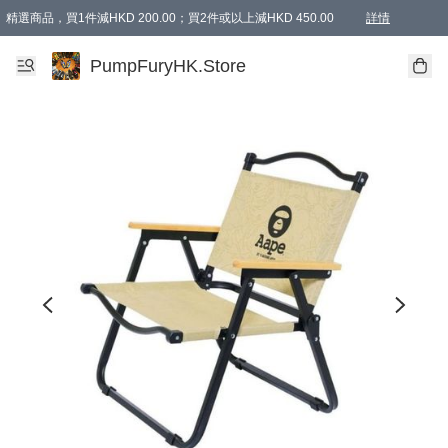
精選商品，買1件減HKD 200.00；買2件或以上減HKD 450.00
詳情
AAPE商品,會員專享9折或以上（按會員等級）AAPE products, members can enjoy 10% off
精選商品，任選買2件或以上減HKD 100.00
購物滿 HKD 800.00即享免運費優惠！（適用於 特定的送貨方式 )
詳情
PumpFuryHK.Store