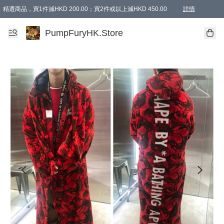
精選商品，買1件減HKD 200.00；買2件或以上減HKD 450.00
詳情
AAPE商品,會員專享9折或以上（按會員等級）AAPE products, members can enjoy 10% off
精選商品，任選買2件或以上減HKD 100.00
購物滿 HKD 800.00即享免運費優惠！（適用於 特定的送貨方式 )
詳情
PumpFuryHK.Store