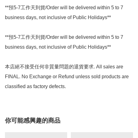
**預5-7工作天到貨/Order will be delivered within 5 to 7 
business days, not inclusive of Public Holidays**

**預5-7工作天到貨/Order will be delivered within 5 to 7 
business days, not inclusive of Public Holidays**

本店絕不接受任何非質量問題的退貨要求. All sales are 
FINAL. No Exchange or Refund unless sold products are 
classified as factory defects.
你可能感興趣的商品