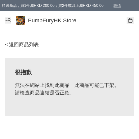
精選商品，買1件減HKD 200.00；買2件或以上減HKD 450.00
詳情
AAPE商品,會員專享9折或以上（按會員等級）AAPE products, members can enjoy 10% off
精選商品，任選買2件或以上減HKD 100.00
購物滿 HKD 800.00即享免運費優惠！（適用於 特定的送貨方式 )
詳情
PumpFuryHK.Store
< 返回商品列表
很抱歉
無法在網站上找到此商品，此商品可能已下架。
請檢查商品連結是否正確。