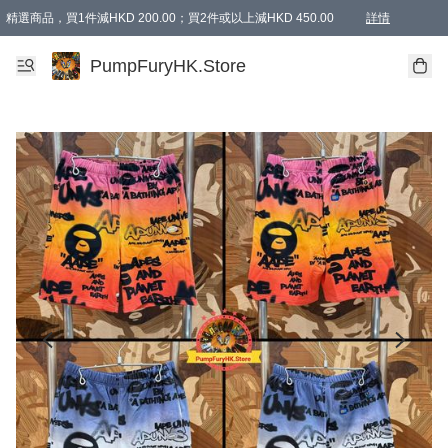
精選商品，買1件減HKD 200.00；買2件或以上減HKD 450.00
詳情
AAPE商品,會員專享9折或以上（按會員等級）AAPE products, members can enjoy 10% off
精選商品，任選買2件或以上減HKD 100.00
購物滿 HKD 800.00即享免運費優惠！（適用於 特定的送貨方式 )
詳情
PumpFuryHK.Store