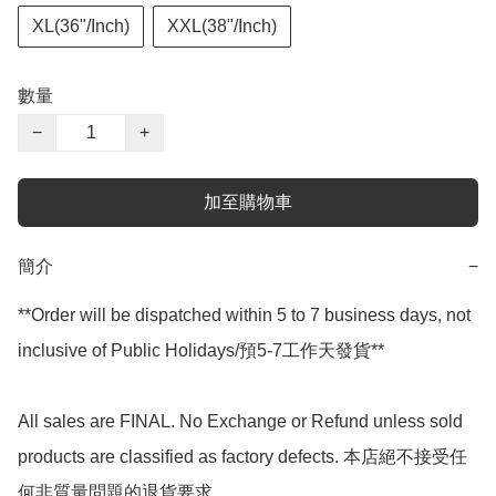
XL(36"/Inch)
XXL(38"/Inch)
數量
−
+
加至購物車
簡介
−
**Order will be dispatched within 5 to 7 business days, not 
inclusive of Public Holidays/預5-7工作天發貨**

All sales are FINAL. No Exchange or Refund unless sold 
products are classified as factory defects. 本店絕不接受任
何非質量問題的退貨要求.