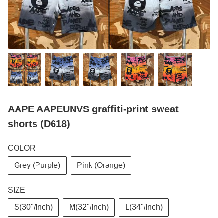
AAPE AAPEUNVS graffiti-print sweat
shorts (D618)
COLOR
Grey (Purple)
Pink (Orange)
SIZE
S(30"/Inch)
M(32"/Inch)
L(34"/Inch)