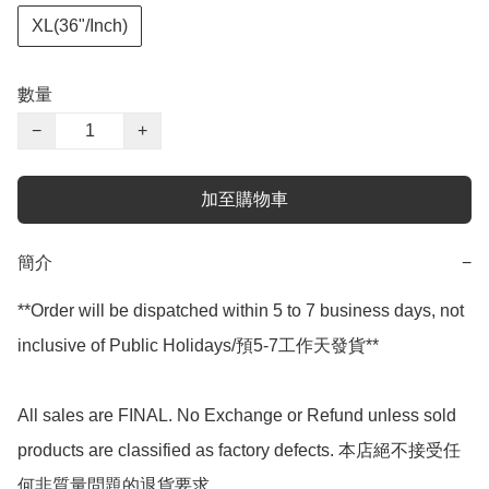
XL(36"/Inch)
數量
−
+
加至購物車
簡介
−
**Order will be dispatched within 5 to 7 business days, not 
inclusive of Public Holidays/預5-7工作天發貨**

All sales are FINAL. No Exchange or Refund unless sold 
products are classified as factory defects. 本店絕不接受任
何非質量問題的退貨要求.