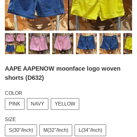
AAPE AAPENOW moonface logo woven
shorts (D632)
COLOR
PINK
NAVY
YELLOW
SIZE
S(30"/Inch)
M(32"/Inch)
L(34"/Inch)