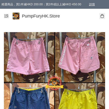
精選商品，買1件減HKD 200.00；買2件或以上減HKD 450.00
詳情
AAPE商品,會員專享9折或以上（按會員等級）AAPE products, members can enjoy 10% off
精選商品，任選買2件或以上減HKD 100.00
購物滿 HKD 800.00即享免運費優惠！（適用於 特定的送貨方式 )
詳情
PumpFuryHK.Store