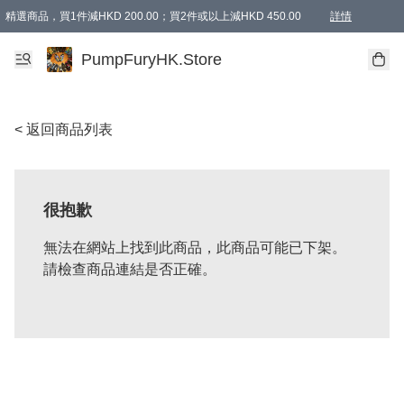
精選商品，買1件減HKD 200.00；買2件或以上減HKD 450.00
詳情
AAPE商品,會員專享9折或以上（按會員等級）AAPE products, members can enjoy 10% off
精選商品，任選買2件或以上減HKD 100.00
購物滿 HKD 800.00即享免運費優惠！（適用於 特定的送貨方式 )
詳情
PumpFuryHK.Store
< 返回商品列表
很抱歉
無法在網站上找到此商品，此商品可能已下架。
請檢查商品連結是否正確。