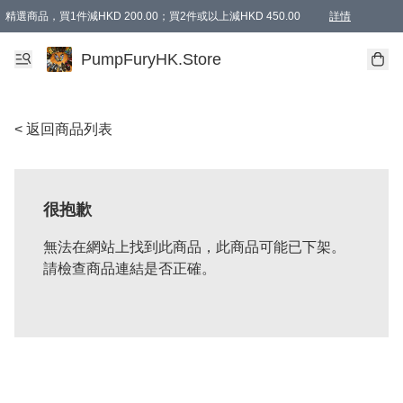
精選商品，買1件減HKD 200.00；買2件或以上減HKD 450.00
詳情
AAPE商品,會員專享9折或以上（按會員等級）AAPE products, members can enjoy 10% off
精選商品，任選買2件或以上減HKD 100.00
購物滿 HKD 800.00即享免運費優惠！（適用於 特定的送貨方式 )
詳情
PumpFuryHK.Store
< 返回商品列表
很抱歉
無法在網站上找到此商品，此商品可能已下架。
請檢查商品連結是否正確。