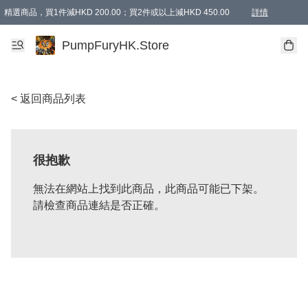
精選商品，買1件減HKD 200.00；買2件或以上減HKD 450.00
詳情
AAPE商品,會員專享9折或以上（按會員等級）AAPE products, members can enjoy 10% off
精選商品，任選買2件或以上減HKD 100.00
購物滿 HKD 800.00即享免運費優惠！（適用於 特定的送貨方式 )
詳情
PumpFuryHK.Store
< 返回商品列表
很抱歉
無法在網站上找到此商品，此商品可能已下架。
請檢查商品連結是否正確。