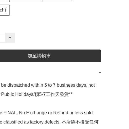
ch)
+
加至購物車
−
l be dispatched within 5 to 7 business days, not 
 of Public Holidays/預5-7工作天發貨**

are FINAL. No Exchange or Refund unless sold 
are classified as factory defects. 本店絕不接受任何