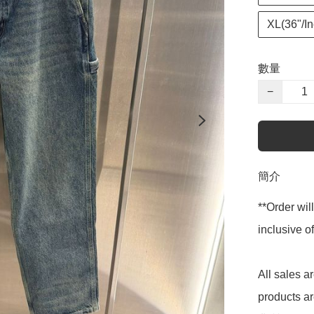
XL(36"/In
數量
−
簡介
**Order wil
inclusive
All sales 
products 