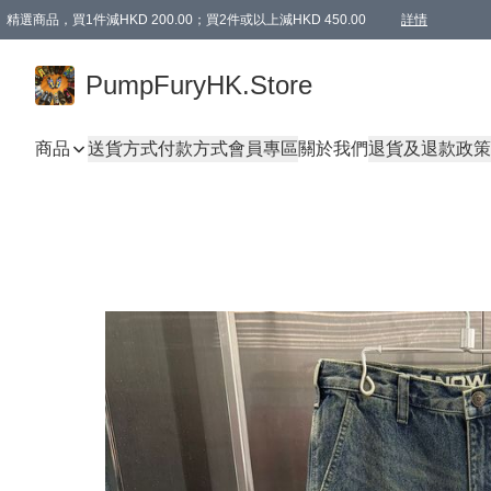
精選商品，買1件減HKD 200.00；買2件或以上減HKD 450.00
詳情
AAPE商品,會員專享9折或以上（按會員等級）AAPE products, members can enjoy 10% off
精選商品，任選買2件或以上減HKD 100.00
購物滿 HKD 800.00即享免運費優惠！（適用於 特定的送貨方式 )
詳情
PumpFuryHK.Store
商品
送貨方式
付款方式
會員專區
關於我們
退貨及退款政策