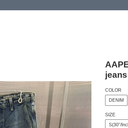
 or more (based on membership level)
詳情
AAPE
jeans
COLOR
DENIM
SIZE
S(30"/Inc