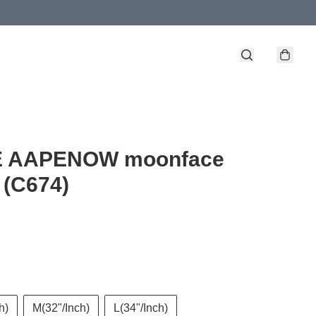
 AAPENOW moonface
 (C674)
h)
M(32"/Inch)
L(34"/Inch)