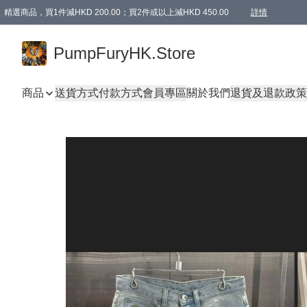
精選商品，買1件減HKD 200.00；買2件或以上減HKD 450.00
詳情
AAPE商品,會員專享9折或以上（按會員等級）AAPE products, members can enjoy 10% off
精選商品，任選買2件或以上減HKD 100.00
購物滿 HKD 800.00即享免運費優惠！（適用於 特定的送貨方式 )
詳情
PumpFuryHK.Store
商品
送貨方式
付款方式
會員專區
關於我們
退貨及退款政策