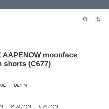
 AAPENOW moonface
 shorts (C677)
LUE
DENIM
h)
M(32"/Inch)
L(34"/Inch)