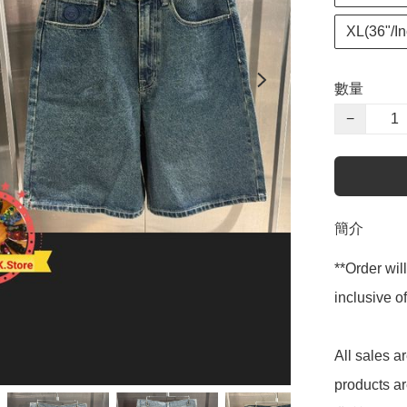
XL(36"/In
數量
−
簡介
**Order wil
inclusive
All sales 
products 