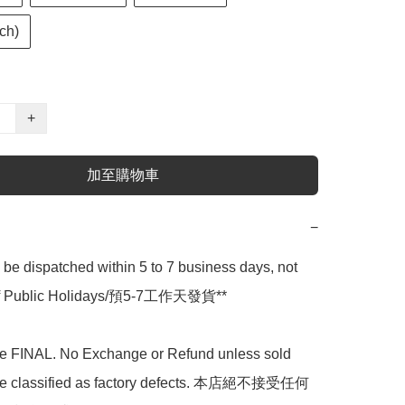
ch)
+
加至購物車
−
l be dispatched within 5 to 7 business days, not 
 of Public Holidays/預5-7工作天發貨**

are FINAL. No Exchange or Refund unless sold 
are classified as factory defects. 本店絕不接受任何