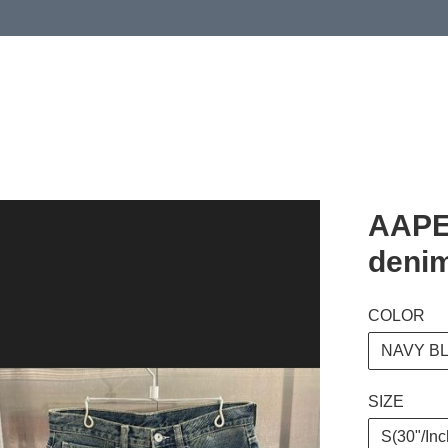
 or more (based on membership level)
詳情
AAPE
denim
COLOR
NAVY B
SIZE
S(30"/Inc