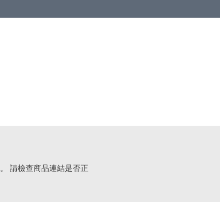
 or more (based on membership level)
詳情
。 請檢查商品連結是否正