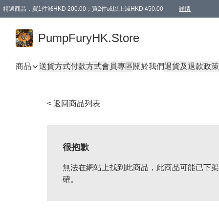
精選商品，買1件減HKD 200.00；買2件或以上減HKD 450.00
詳情
AAPE商品,會員專享9折或以上（按會員等級）AAPE products, members can enjoy 10% off
精選商品，任選買2件或以上減HKD 100.00
購物滿 HKD 800.00即享免運費優惠！（適用於 特定的送貨方式 )
詳情
PumpFuryHK.Store
商品
送貨方式
付款方式
會員專區
關於我們
退貨及退款政策
< 返回商品列表
很抱歉
無法在網站上找到此商品，此商品可能已下架
確。