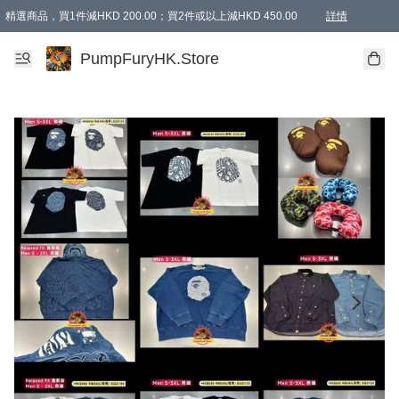
精選商品，買1件減HKD 200.00；買2件或以上減HKD 450.00
詳情
AAPE商品,會員專享9折或以上（按會員等級）AAPE products, members can enjoy 10% off
精選商品，任選買2件或以上減HKD 100.00
購物滿 HKD 800.00即享免運費優惠！（適用於 特定的送貨方式 )
詳情
PumpFuryHK.Store