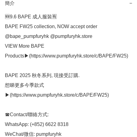
簡介
−
🆕9.6 BAPE 成人服裝🈶

BAPE FW25 collection, NOW accept order 
@bape_pumpfuryhk @pumpfuryhk.store

VIEW More BAPE 
Products▶(https://www.pumpfuryhk.store/c/BAPE/FW25)

BAPE 2025 秋冬系列, 現接受訂購.

想睇更多今季款式
▶(https://www.pumpfuryhk.store/c/BAPE/FW25)

☎Contact/聯絡方式:

WhatsApp: (+852) 6622 8318

WeChat/微信: pumpfuryhk
