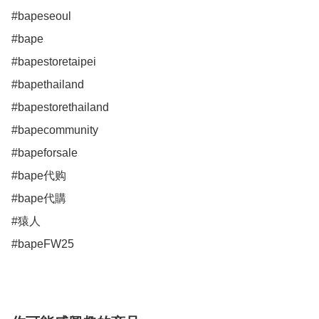
#bapeseoul

#bape

#bapestoretaipei

#bapethailand

#bapestorethailand

#bapecommunity

#bapeforsale

#bape代购

#bape代購

#猿人

#bapeFW25