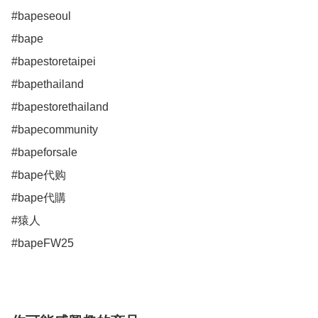
#bapeseoul

#bape

#bapestoretaipei

#bapethailand

#bapestorethailand

#bapecommunity

#bapeforsale

#bape代购

#bape代購

#猿人

#bapeFW25