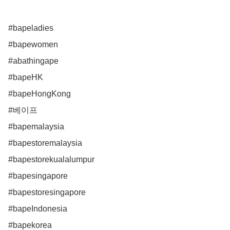
#bapeladies

#bapewomen

#abathingape 

#bapeHK

#bapeHongKong

#베이프

#bapemalaysia

#bapestoremalaysia

#bapestorekualalumpur

#bapesingapore

#bapestoresingapore

#bapeIndonesia 

#bapekorea
