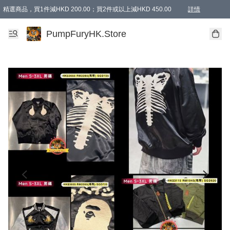
精選商品，買1件減HKD 200.00；買2件或以上減HKD 450.00
詳情
AAPE商品,會員專享9折或以上（按會員等級）AAPE products, members can enjoy 10% off
精選商品，任選買2件或以上減HKD 100.00
購物滿 HKD 800.00即享免運費優惠！（適用於 特定的送貨方式 )
詳情
PumpFuryHK.Store