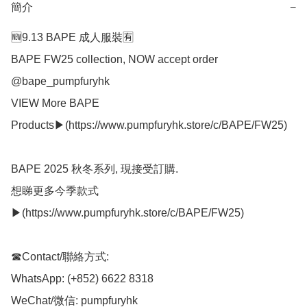
簡介
−
🆕9.13 BAPE 成人服裝🈶

BAPE FW25 collection, NOW accept order 
@bape_pumpfuryhk 

VIEW More BAPE 
Products▶(https://www.pumpfuryhk.store/c/BAPE/FW25)

BAPE 2025 秋冬系列, 現接受訂購.

想睇更多今季款式
▶(https://www.pumpfuryhk.store/c/BAPE/FW25)

☎Contact/聯絡方式:

WhatsApp: (+852) 6622 8318

WeChat/微信: pumpfuryhk
