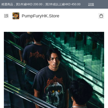
精選商品，買1件減HKD 200.00；買2件或以上減HKD 450.00
詳情
AAPE商品,會員專享9折或以上（按會員等級）AAPE products, members can enjoy 10% off
精選商品，任選買2件或以上減HKD 100.00
購物滿 HKD 800.00即享免運費優惠！（適用於 特定的送貨方式 )
詳情
PumpFuryHK.Store