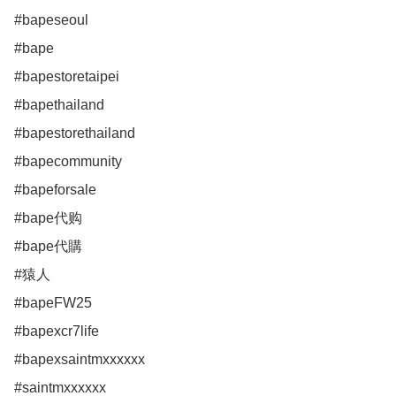
#bapeseoul

#bape

#bapestoretaipei

#bapethailand

#bapestorethailand

#bapecommunity

#bapeforsale

#bape代购

#bape代購

#猿人

#bapeFW25

#bapexcr7life 

#bapexsaintmxxxxxx 

#saintmxxxxxx