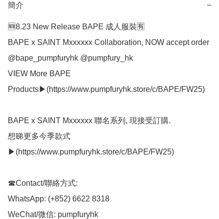
簡介
−
🆕8.23 New Release BAPE 成人服裝🈶

BAPE x SAINT Mxxxxxx Collaboration, NOW accept order 
@bape_pumpfuryhk @pumpfury_hk

VIEW More BAPE 
Products▶(https://www.pumpfuryhk.store/c/BAPE/FW25)

BAPE x SAINT Mxxxxxx 聯名系列, 現接受訂購.

想睇更多今季款式
▶(https://www.pumpfuryhk.store/c/BAPE/FW25)

☎Contact/聯絡方式:

WhatsApp: (+852) 6622 8318

WeChat/微信: pumpfuryhk
