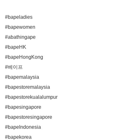
#bapeladies

#bapewomen

#abathingape 

#bapeHK

#bapeHongKong

#베이프

#bapemalaysia

#bapestoremalaysia

#bapestorekualalumpur

#bapesingapore

#bapestoresingapore

#bapeIndonesia 

#bapekorea
