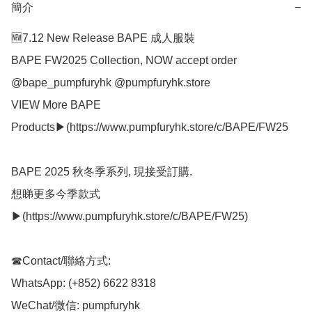
簡介
−
🆕7.12 New Release BAPE 成人服裝

BAPE FW2025 Collection, NOW accept order 
@bape_pumpfuryhk @pumpfuryhk.store

VIEW More BAPE 
Products▶(https://www.pumpfuryhk.store/c/BAPE/FW25

BAPE 2025 秋冬季系列, 現接受訂購.

想睇更多今季款式
▶(https://www.pumpfuryhk.store/c/BAPE/FW25)

☎Contact/聯絡方式:

WhatsApp: (+852) 6622 8318

WeChat/微信: pumpfuryhk
