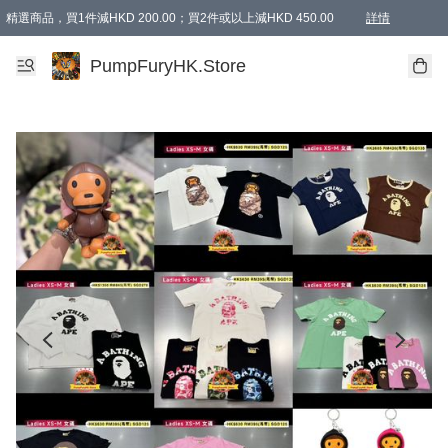
精選商品，買1件減HKD 200.00；買2件或以上減HKD 450.00
詳情
AAPE商品,會員專享9折或以上（按會員等級）AAPE products, members can enjoy 10% off
精選商品，任選買2件或以上減HKD 100.00
購物滿 HKD 800.00即享免運費優惠！（適用於 特定的送貨方式 )
詳情
PumpFuryHK.Store