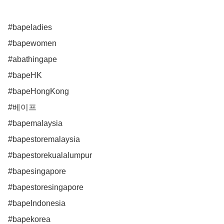
#bapeladies

#bapewomen

#abathingape 

#bapeHK

#bapeHongKong

#베이프

#bapemalaysia

#bapestoremalaysia

#bapestorekualalumpur

#bapesingapore

#bapestoresingapore

#bapeIndonesia 

#bapekorea
