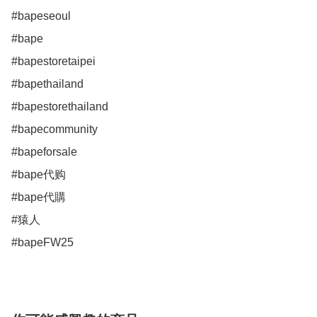
#bapeseoul

#bape

#bapestoretaipei

#bapethailand

#bapestorethailand

#bapecommunity

#bapeforsale

#bape代购

#bape代購

#猿人

#bapeFW25