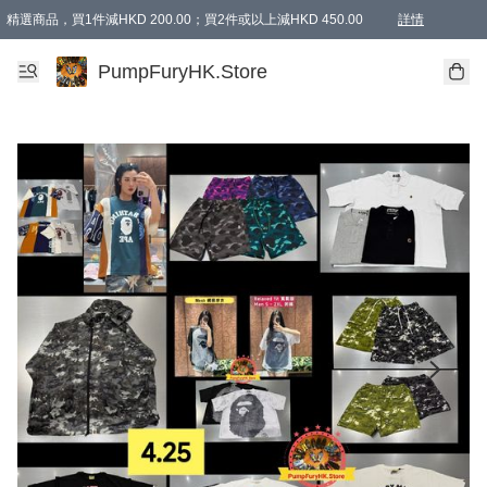
精選商品，買1件減HKD 200.00；買2件或以上減HKD 450.00
詳情
AAPE商品,會員專享9折或以上（按會員等級）AAPE products, members can enjoy 10% off
精選商品，任選買2件或以上減HKD 100.00
購物滿 HKD 800.00即享免運費優惠！（適用於 特定的送貨方式 )
詳情
PumpFuryHK.Store