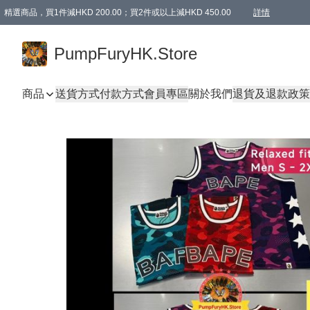
精選商品，買1件減HKD 200.00；買2件或以上減HKD 450.00
詳情
AAPE商品,會員專享9折或以上（按會員等級）AAPE products, members can enjoy 10% off
精選商品，任選買2件或以上減HKD 100.00
購物滿 HKD 800.00即享免運費優惠！（適用於 特定的送貨方式 )
詳情
PumpFuryHK.Store
商品
送貨方式
付款方式
會員專區
關於我們
退貨及退款政策