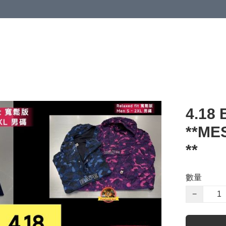
 or more (based on membership level)
詳情
4.18 
**M
**
數量
−