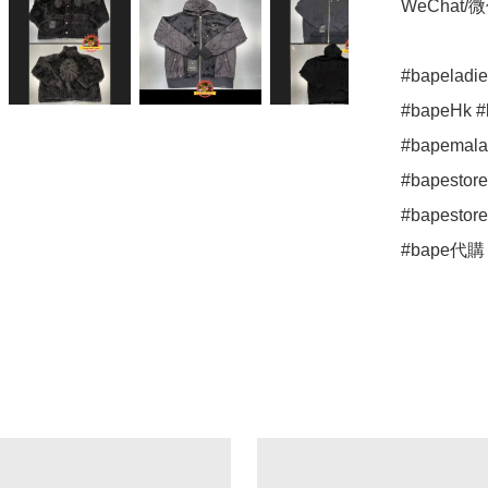
WeChat/微信
#bapeladie
#bapeHk 
#bapemalay
#bapestore
#bapestoret
#bape代購