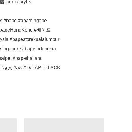
: pumpfuryhk

s #bape #abathingape

#bapeHongKong #베이프

sia #bapestorekualalumpur

singapore #bapeIndonesia

aipei #bapethailand

 #猿人 #aw25 #BAPEBLACK