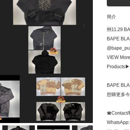
簡介
🆕11.29 
BAPE BLAC
@bape_pum
VIEW More
Products▶(
BAPE BL
想睇更多今季
☎Contact
WhatsApp: 