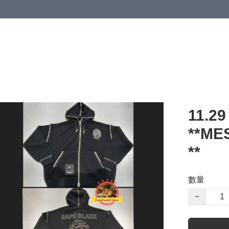
 or more (based on membership level)
詳情
11.29
**M
**
數量
−