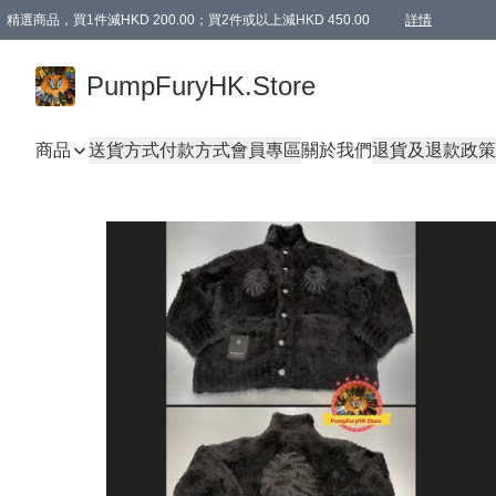
精選商品，買1件減HKD 200.00；買2件或以上減HKD 450.00
詳情
AAPE商品,會員專享9折或以上（按會員等級）AAPE products, members can enjoy 10% off
精選商品，任選買2件或以上減HKD 100.00
購物滿 HKD 800.00即享免運費優惠！（適用於 特定的送貨方式 )
詳情
PumpFuryHK.Store
商品
送貨方式
付款方式
會員專區
關於我們
退貨及退款政策