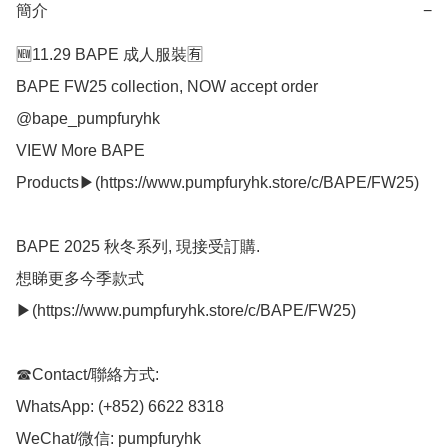
簡介
−
🆕11.29 BAPE 成人服裝🈶

BAPE FW25 collection, NOW accept order 
@bape_pumpfuryhk 

VIEW More BAPE 
Products▶(https://www.pumpfuryhk.store/c/BAPE/FW25)

BAPE 2025 秋冬系列, 現接受訂購.

想睇更多今季款式
▶(https://www.pumpfuryhk.store/c/BAPE/FW25)

☎Contact/聯絡方式:

WhatsApp: (+852) 6622 8318

WeChat/微信: pumpfuryhk
