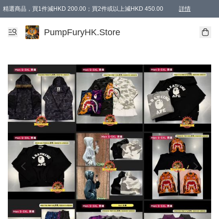
精選商品，買1件減HKD 200.00；買2件或以上減HKD 450.00
詳情
AAPE商品,會員專享9折或以上（按會員等級）AAPE products, members can enjoy 10% off
精選商品，任選買2件或以上減HKD 100.00
購物滿 HKD 800.00即享免運費優惠！（適用於 特定的送貨方式 )
詳情
PumpFuryHK.Store