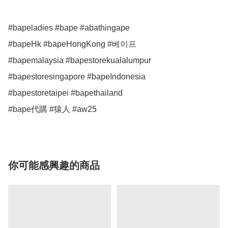
#bapeladies #bape #abathingape

#bapeHk #bapeHongKong #베이프

#bapemalaysia #bapestorekualalumpur

#bapestoresingapore #bapeIndonesia

#bapestoretaipei #bapethailand

#bape代購 #猿人 #aw25
你可能感興趣的商品