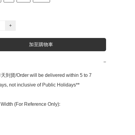
+
加至購物車
−
貨/Order will be delivered within 5 to 7 
ys, not inclusive of Public Holidays**

idth (For Reference Only):
