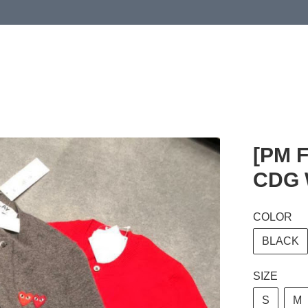
 or more (based on membership level)
詳情
[PM 
CDG W
COLOR
BLACK
SIZE
S
M