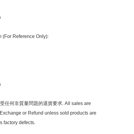


(For Reference Only):



何非質量問題的退貨要求. All sales are 
Exchange or Refund unless sold products are 
s factory defects.