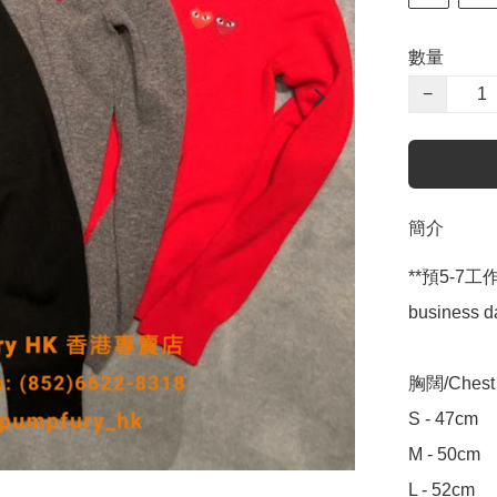
數量
−
簡介
**預5-7工作天到
business da
胸闊/Chest W
S - 47cm

M - 50cm

L - 52cm
