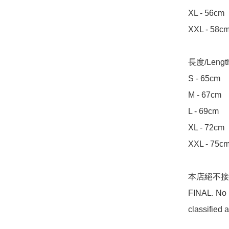
XL - 56cm

XXL - 58cm
長度/Length 
S - 65cm

M - 67cm

L - 69cm

XL - 72cm

XXL - 75cm
本店絕不接受任
FINAL. No 
classified a