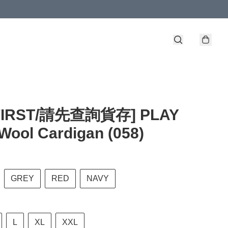
FIRST/請先查詢貨存] PLAY
ool Cardigan (058)
GREY
RED
NAVY
L
XL
XXL