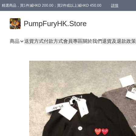
精選商品，買1件減HKD 200.00；買2件或以上減HKD 450.00
詳情
AAPE商品,會員專享9折或以上（按會員等級）AAPE products, members can enjoy 10% off
精選商品，任選買2件或以上減HKD 100.00
購物滿 HKD 800.00即享免運費優惠！（適用於 特定的送貨方式 )
詳情
PumpFuryHK.Store
商品
送貨方式
付款方式
會員專區
關於我們
退貨及退款政策