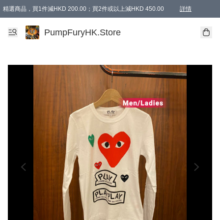
精選商品，買1件減HKD 200.00；買2件或以上減HKD 450.00
詳情
AAPE商品,會員專享9折或以上（按會員等級）AAPE products, members can enjoy 10% off
精選商品，任選買2件或以上減HKD 100.00
購物滿 HKD 800.00即享免運費優惠！（適用於 特定的送貨方式 )
詳情
PumpFuryHK.Store