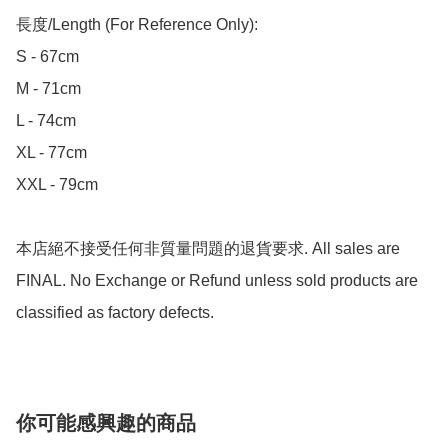
長度/Length (For Reference Only):

S - 67cm

M - 71cm

L - 74cm

XL - 77cm

XXL - 79cm

本店絕不接受任何非質量問題的退貨要求. All sales are 
FINAL. No Exchange or Refund unless sold products are 
classified as factory defects.
你可能感興趣的商品