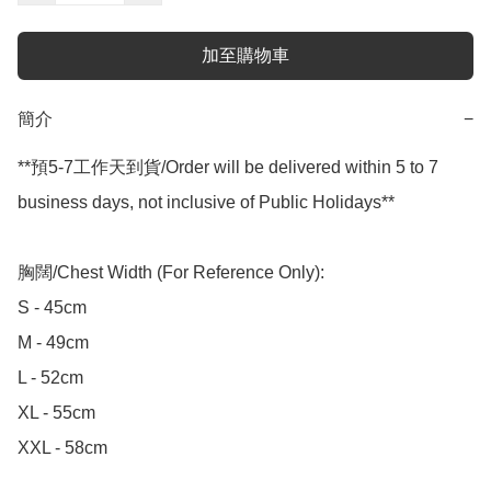
加至購物車
簡介
−
**預5-7工作天到貨/Order will be delivered within 5 to 7 
business days, not inclusive of Public Holidays**

胸闊/Chest Width (For Reference Only):

S - 45cm

M - 49cm

L - 52cm

XL - 55cm

XXL - 58cm
