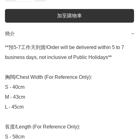
加至購物車
簡介
−
**預5-7工作天到貨/Order will be delivered within 5 to 7 
business days, not inclusive of Public Holidays**

胸闊/Chest Width (For Reference Only):

S - 40cm

M - 43cm

L - 45cm

長度/Length (For Reference Only):

S - 58cm
