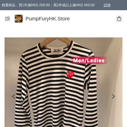
精選商品，買1件減HKD 200.00；買2件或以上減HKD 450.00
詳情
AAPE商品,會員專享9折或以上（按會員等級）AAPE products, members can enjoy 10% off
精選商品，任選買2件或以上減HKD 100.00
購物滿 HKD 800.00即享免運費優惠！（適用於 特定的送貨方式 )
詳情
PumpFuryHK.Store