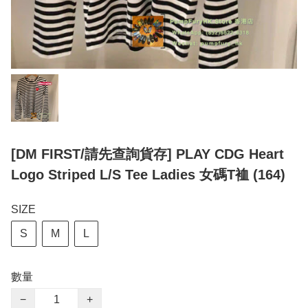
[DM FIRST/請先查詢貨存] PLAY CDG Heart
Logo Striped L/S Tee Ladies 女碼T裇 (164)
SIZE
S
M
L
數量
−
+