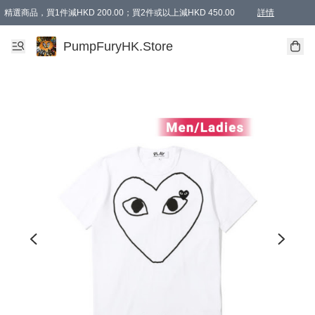
精選商品，買1件減HKD 200.00；買2件或以上減HKD 450.00
詳情
AAPE商品,會員專享9折或以上（按會員等級）AAPE products, members can enjoy 10% off
精選商品，任選買2件或以上減HKD 100.00
購物滿 HKD 800.00即享免運費優惠！（適用於 特定的送貨方式 )
詳情
PumpFuryHK.Store