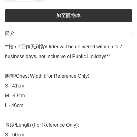
加至購物車
簡介
−
**預5-7工作天到貨/Order will be delivered within 5 to 7 
business days, not inclusive of Public Holidays**

胸闊/Chest Width (For Reference Only):

S - 41cm

M - 43cm

L - 46cm

長度/Length (For Reference Only):

S - 60cm
