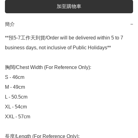
加至購物車
簡介
−
**預5-7工作天到貨/Order will be delivered within 5 to 7 
business days, not inclusive of Public Holidays**

胸闊/Chest Width (For Reference Only):

S - 46cm

M - 49cm

L - 50.5cm

XL - 54cm

XXL - 57cm

長度/Length (For Reference Only):
