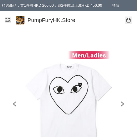
精選商品，買1件減HKD 200.00；買2件或以上減HKD 450.00
詳情
AAPE商品,會員專享9折或以上（按會員等級）AAPE products, members can enjoy 10% off
精選商品，任選買2件或以上減HKD 100.00
購物滿 HKD 800.00即享免運費優惠！（適用於 特定的送貨方式 )
詳情
PumpFuryHK.Store