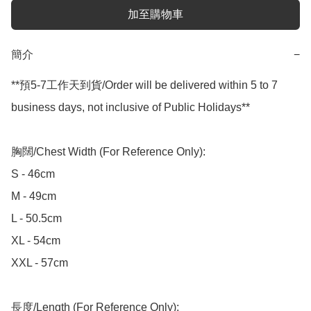
加至購物車
簡介
−
**預5-7工作天到貨/Order will be delivered within 5 to 7 
business days, not inclusive of Public Holidays**

胸闊/Chest Width (For Reference Only):

S - 46cm

M - 49cm

L - 50.5cm

XL - 54cm

XXL - 57cm

長度/Length (For Reference Only):
