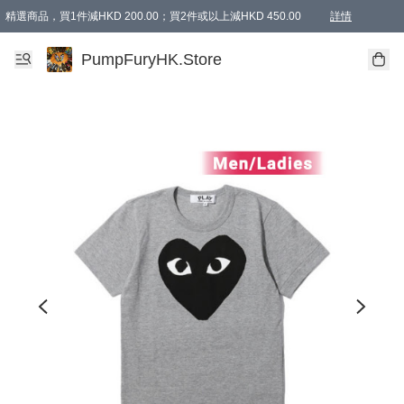
精選商品，買1件減HKD 200.00；買2件或以上減HKD 450.00
詳情
AAPE商品,會員專享9折或以上（按會員等級）AAPE products, members can enjoy 10% off
精選商品，任選買2件或以上減HKD 100.00
購物滿 HKD 800.00即享免運費優惠！（適用於 特定的送貨方式 )
詳情
PumpFuryHK.Store