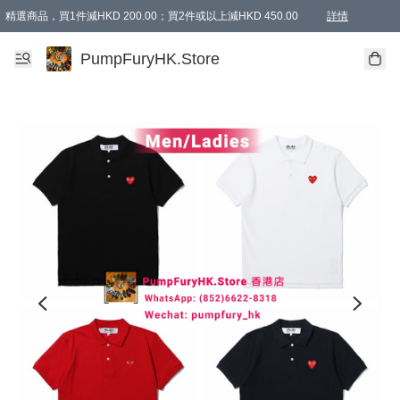
精選商品，買1件減HKD 200.00；買2件或以上減HKD 450.00
詳情
AAPE商品,會員專享9折或以上（按會員等級）AAPE products, members can enjoy 10% off
精選商品，任選買2件或以上減HKD 100.00
購物滿 HKD 800.00即享免運費優惠！（適用於 特定的送貨方式 )
詳情
PumpFuryHK.Store