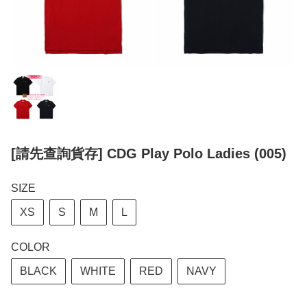
[請先查詢貨存] CDG Play Polo Ladies (005)
SIZE
XS
S
M
L
COLOR
BLACK
WHITE
RED
NAVY