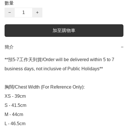
數量
−
+
加至購物車
簡介
−
**預5-7工作天到貨/Order will be delivered within 5 to 7 
business days, not inclusive of Public Holidays**

胸闊/Chest Width (For Reference Only):

XS - 39cm

S - 41.5cm

M - 44cm

L - 46.5cm
