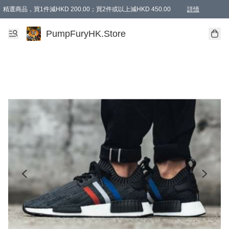
精選商品，買1件減HKD 200.00；買2件或以上減HKD 450.00
詳情
AAPE商品,會員專享9折或以上（按會員等級）AAPE products, members can enjoy 10% off
精選商品，任選買2件或以上減HKD 100.00
購物滿 HKD 800.00即享免運費優惠！（適用於 特定的送貨方式 )
詳情
PumpFuryHK.Store