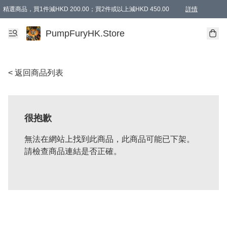
精選商品，買1件減HKD 200.00；買2件或以上減HKD 450.00
詳情
AAPE商品,會員專享9折或以上（按會員等級）AAPE products, members can enjoy 10% off
精選商品，任選買2件或以上減HKD 100.00
購物滿 HKD 800.00即享免運費優惠！（適用於 特定的送貨方式 )
詳情
PumpFuryHK.Store
< 返回商品列表
很抱歉
無法在網站上找到此商品，此商品可能已下架。
請檢查商品連結是否正確。